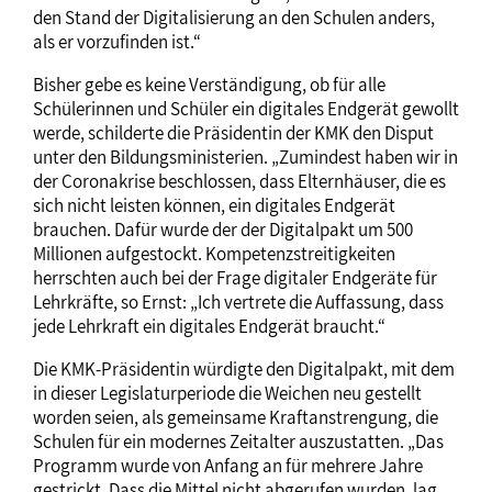
den Stand der Digitalisierung an den Schulen anders,
als er vorzufinden ist.“
Bisher gebe es keine Verständigung, ob für alle
Schülerinnen und Schüler ein digitales Endgerät gewollt
werde, schilderte die Präsidentin der KMK den Disput
unter den Bildungsministerien. „Zumindest haben wir in
der Coronakrise beschlossen, dass Elternhäuser, die es
sich nicht leisten können, ein digitales Endgerät
brauchen. Dafür wurde der der Digitalpakt um 500
Millionen aufgestockt. Kompetenzstreitigkeiten
herrschten auch bei der Frage digitaler Endgeräte für
Lehrkräfte, so Ernst: „Ich vertrete die Auffassung, dass
jede Lehrkraft ein digitales Endgerät braucht.“
Die KMK-Präsidentin würdigte den Digitalpakt, mit dem
in dieser Legislaturperiode die Weichen neu gestellt
worden seien, als gemeinsame Kraftanstrengung, die
Schulen für ein modernes Zeitalter auszustatten. „Das
Programm wurde von Anfang an für mehrere Jahre
gestrickt. Dass die Mittel nicht abgerufen wurden, lag