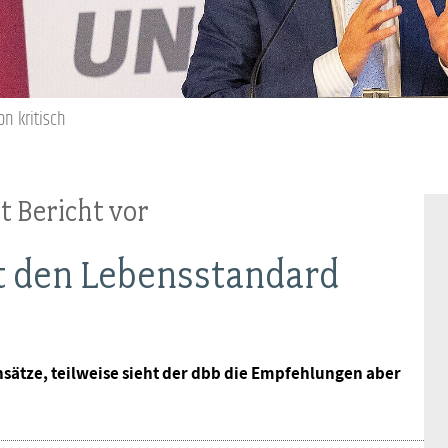
Frauen
Versorgung
Tarifverträge
Bildung
Akademie
Jugend
Beihilfe
Rechtsprechung
Europa
Verlag
n kritisch
Senioren
Rechtsprechung
 Bericht vor
t den Lebensstandard
sätze, teilweise sieht der dbb die Empfehlungen aber