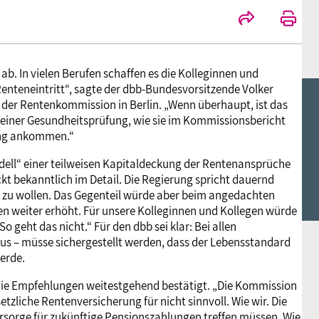
ab. In vielen Berufen schaffen es die Kolleginnen und
enteneintritt“, sagte der dbb-Bundesvorsitzende Volker
 der Rentenkommission in Berlin. „Wenn überhaupt, ist das
iner Gesundheitsprüfung, wie sie im Kommissionsbericht
tung ankommen.“
ll“ einer teilweisen Kapitaldeckung der Rentenansprüche
eckt bekanntlich im Detail. Die Regierung spricht dauernd
n zu wollen. Das Gegenteil würde aber beim angedachten
 weiter erhöht. Für unsere Kolleginnen und Kollegen würde
 geht das nicht.“ Für den dbb sei klar: Bei allen
s – müsse sichergestellt werden, dass der Lebensstandard
werde.
 die Empfehlungen weitestgehend bestätigt. „Die Kommission
zliche Rentenversicherung für nicht sinnvoll. Wie wir. Die
rsorge für zukünftige Pensionszahlungen treffen müssen. Wie