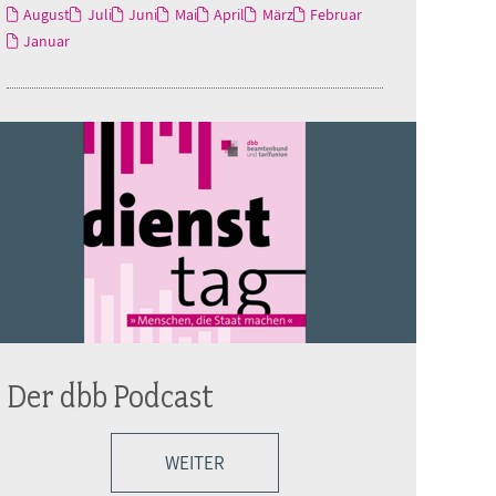
August
Juli
Juni
Mai
April
März
Februar
Januar
Der dbb Podcast
WEITER