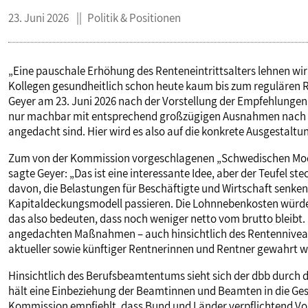
23. Juni 2026
Politik & Positionen
„Eine pauschale Erhöhung des Renteneintrittsalters lehnen wir 
Kollegen gesundheitlich schon heute kaum bis zum regulären R
Geyer am 23. Juni 2026 nach der Vorstellung der Empfehlungen
nur machbar mit entsprechend großzügigen Ausnahmen nach e
angedacht sind. Hier wird es also auf die konkrete Ausgestal
Zum von der Kommission vorgeschlagenen „Schwedischen Mode
sagte Geyer: „Das ist eine interessante Idee, aber der Teufel st
davon, die Belastungen für Beschäftigte und Wirtschaft senke
Kapitaldeckungsmodell passieren. Die Lohnnebenkosten würden
das also bedeuten, dass noch weniger netto vom brutto bleibt. So
angedachten Maßnahmen – auch hinsichtlich des Rentenniveau
aktueller sowie künftiger Rentnerinnen und Rentner gewahrt 
Hinsichtlich des Berufsbeamtentums sieht sich der dbb durch
hält eine Einbeziehung der Beamtinnen und Beamten in die Geset
Kommission empfiehlt, dass Bund und Länder verpflichtend Vo