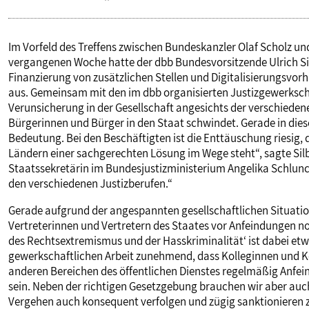
Im Vorfeld des Treffens zwischen Bundeskanzler Olaf Scholz un
vergangenen Woche hatte der dbb Bundesvorsitzende Ulrich Sil
Finanzierung von zusätzlichen Stellen und Digitalisierungsvorh
aus. Gemeinsam mit den im dbb organisierten Justizgewerkscha
Verunsicherung in der Gesellschaft angesichts der verschiedene
Bürgerinnen und Bürger in den Staat schwindet. Gerade in diese
Bedeutung. Bei den Beschäftigten ist die Enttäuschung riesig, 
Ländern einer sachgerechten Lösung im Wege steht“, sagte Si
Staatssekretärin im Bundesjustizministerium Angelika Schlunck
den verschiedenen Justizberufen.“
Gerade aufgrund der angespannten gesellschaftlichen Situation
Vertreterinnen und Vertretern des Staates vor Anfeindungen n
des Rechtsextremismus und der Hasskriminalität‘ ist dabei etwa 
gewerkschaftlichen Arbeit zunehmend, dass Kolleginnen und Koll
anderen Bereichen des öffentlichen Dienstes regelmäßig Anfei
sein. Neben der richtigen Gesetzgebung brauchen wir aber au
Vergehen auch konsequent verfolgen und zügig sanktionieren 