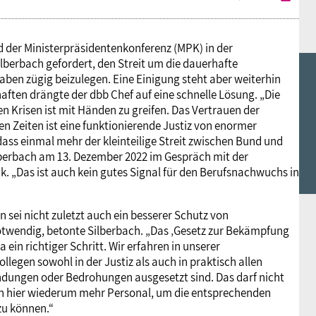
d der Ministerpräsidentenkonferenz (MPK) in der
berbach gefordert, den Streit um die dauerhafte
aben zügig beizulegen. Eine Einigung steht aber weiterhin
ften drängte der dbb Chef auf eine schnelle Lösung. „Die
n Krisen ist mit Händen zu greifen. Das Vertrauen der
n Zeiten ist eine funktionierende Justiz von enormer
dass einmal mehr der kleinteilige Streit zwischen Bund und
lberbach am 13. Dezember 2022 im Gespräch mit der
. „Das ist auch kein gutes Signal für den Berufsnachwuchs in
 sei nicht zuletzt auch ein besserer Schutz von
otwendig, betonte Silberbach. „Das ‚Gesetz zur Bekämpfung
ein richtiger Schritt. Wir erfahren in unserer
egen sowohl in der Justiz als auch in praktisch allen
ndungen oder Bedrohungen ausgesetzt sind. Das darf nicht
ch hier wiederum mehr Personal, um die entsprechenden
zu können.“