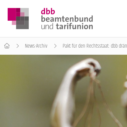
News-Archiv
Pakt für den Rechtsstaat: dbb drän
DER DBB
BEAMTINNEN & BEAMTE
ARBEITNEHMENDE
POLITIK & POSITIONEN