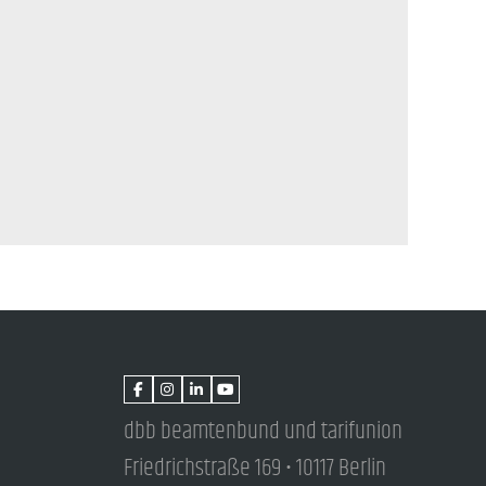
dbb beamtenbund und tarifunion
Friedrichstraße 169 • 10117 Berlin