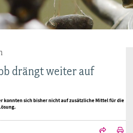
Frauen
Versorgung
Tarifverträge
Bildung
Akademie
Jugend
Beihilfe
Rechtsprechung
Europa
Verlag
Senioren
Rechtsprechung
m
bb drängt weiter auf
konnten sich bisher nicht auf zusätzliche Mittel für die
 Lösung.