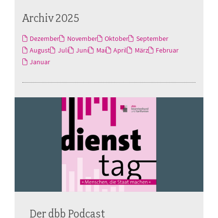
Archiv 2025
Dezember
November
Oktober
September
August
Juli
Juni
Mai
April
März
Februar
Januar
Der dbb Podcast