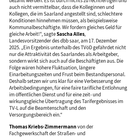
bezahlt werden. Es ist durch nichts zu rechtfertigen und
auch nicht vermittelbar, dass die Kolleginnen und
Kollegen, die im Saarland angestellt sind, schlechtere
Konditionen hinnehmen müssen, als beispielsweise
Kommunalbeschäftigte. Wir fordern gleiches Geld für
gleiche Arbeit!“, sagte
Sascha Alles
,
Landesvorsitzender des dbb saar, am 17. Dezember
2025. „Ein Ergebnis unterhalb des TVöD gefährdet nicht
nur die Attraktivität des Saarlandes als Arbeitgeber,
sondern wirkt sich auch auf die Beschäftigten aus. Die
Folge wären höhere Fluktuation, längere
Einarbeitungszeiten und Frust beim Bestandspersonal.
Deshalb setzen wir uns klar für eine Verbesserung der
Arbeitsbedingungen, für eine faire tarifliche Entlohnung
im öffentlichen Dienst und für eine zeit- und
wirkungsgleiche Übertragung des Tarifergebnisses im
TV-L auf die Beamtenschaft und den
Versorgungsbereich ein.“
Thomas Kriebs-Zimmermann
von der
Fachgewerkschaft der Straßen- und