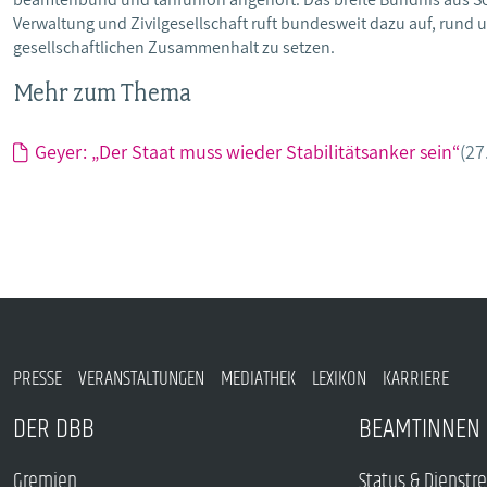
Verwaltung und Zivilgesellschaft ruft bundesweit dazu auf, rund 
gesellschaftlichen Zusammenhalt zu setzen.
Mehr zum Thema
Geyer: „Der Staat muss wieder Stabilitätsanker sein“
(27
PRESSE
VERANSTALTUNGEN
MEDIATHEK
LEXIKON
KARRIERE
DER DBB
BEAMTINNEN 
Gremien
Status & Dienstr