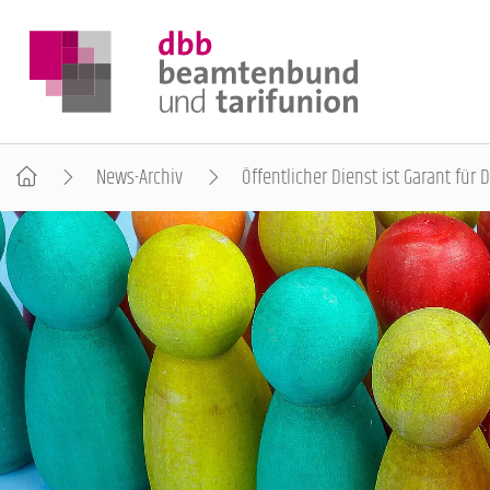
News-Archiv
Öffentlicher Dienst ist Garant für
DER DBB
BEAMTINNEN & BEAMTE
ARBEITNEHMENDE
POLITIK & POSITIONEN