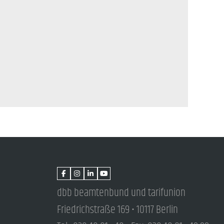
dbb beamtenbund und tarifunion
Friedrichstraße 169 • 10117 Berlin