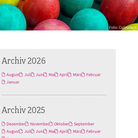
Archiv 2026
August
Juli
Juni
Mai
April
März
Februar
Januar
Archiv 2025
Dezember
November
Oktober
September
August
Juli
Juni
Mai
April
März
Februar