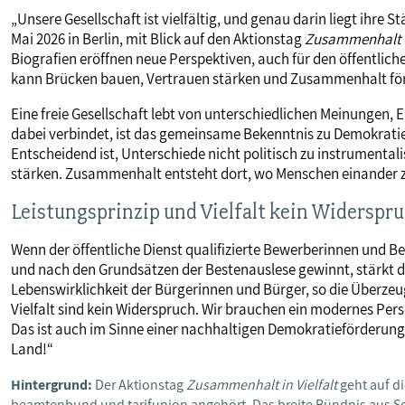
„Unsere Gesellschaft ist vielfältig, und genau darin liegt ihre 
Mai 2026 in Berlin, mit Blick auf den Aktionstag
Zusammenhalt in
Biografien eröffnen neue Perspektiven, auch für den öffentlich
kann Brücken bauen, Vertrauen stärken und Zusammenhalt för
Eine freie Gesellschaft lebt von unterschiedlichen Meinungen, 
dabei verbindet, ist das gemeinsame Bekenntnis zu Demokrati
Entscheidend ist, Unterschiede nicht politisch zu instrumenta
stärken. Zusammenhalt entsteht dort, wo Menschen einander 
Leistungsprinzip und Vielfalt kein Widerspr
Wenn der öffentliche Dienst qualifizierte Bewerberinnen und B
und nach den Grundsätzen der Bestenauslese gewinnt, stärkt da
Lebenswirklichkeit der Bürgerinnen und Bürger, so die Überze
Vielfalt sind kein Widerspruch. Wir brauchen ein modernes Pe
Das ist auch im Sinne einer nachhaltigen Demokratieförderung. 
Land!“
Hintergrund:
Der Aktionstag
Zusammenhalt in Vielfalt
geht auf di
beamtenbund und tarifunion angehört. Das breite Bündnis aus Soz