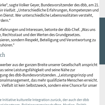
Stärke“, sagte Volker Geyer, Bundesvorsitzender des dbb, am 21.
 Vielfalt
. „Unterschiedliche Erfahrungen, Kompetenzen und
en Dienst. Wer unterschiedliche Lebensrealitäten versteht,
dern.“
Erfahrungen und Interessen, betonte der dbb-Chef. „Was uns
e, Rechtsstaat und den Werten des Grundgesetzes.
lisieren, sondern Respekt, Beteiligung und Verantwortung zu
zuhören.“
uch
ewerber aus der ganzen Breite unserer Gesellschaft anspricht
s seine Leistungsfähigkeit und seine Nähe zur
ugung des dbb-Bundesvorsitzenden. „Leistungsprinzip und
rsonalmanagement, das mehr qualifizierte Menschen erreicht.
Vielfalt ist kein Selbstzweck, sondern eine Chance für unser
e Initiative kulturelle Integration zurück, der auch der dbb
ialpartnern, Religionsgemeinschaften, Medien, Politik,