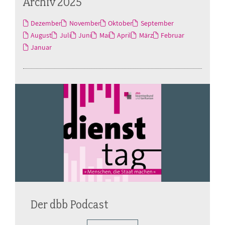
Archiv 2025
Dezember
November
Oktober
September
August
Juli
Juni
Mai
April
März
Februar
Januar
Der dbb Podcast