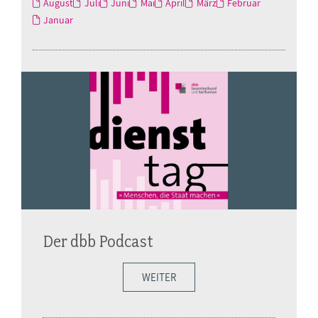
August
Juli
Juni
Mai
April
März
Februar
Januar
Der dbb Podcast
WEITER