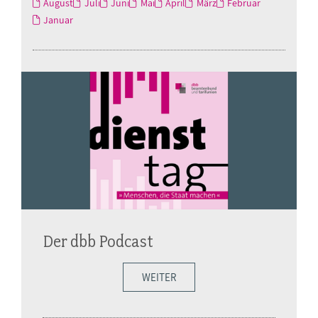
August
Juli
Juni
Mai
April
März
Februar
Januar
Der dbb Podcast
WEITER