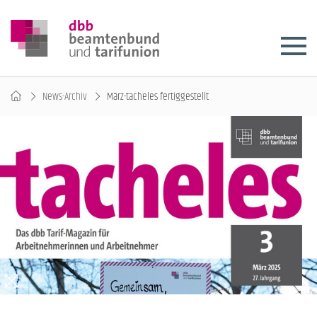
News-Archiv
März-tacheles fertiggestellt