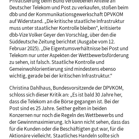
Privatisierung beim Bund verbliebenen Anteile an
Deutscher Telekom und Post zu verkaufen, stoßen beim
dbb und der Kommunikationsgewerkschaft DPVKOM
auf Widerstand. „Die kritische staatliche Infrastruktur
muss unter staatlicher Kontrolle bleiben“, kritisierte
dbb-Vize Volker Geyer den Vorschlag, über den die
Süddeutsche Zeitung berichtet (Ausgabe vom 12.
Februar 2025). „Die Eigentumsverhältnisse bei Post und
Telekom nur unter Aspekten der Wettbewerbsförderung
zu sehen, ist falsch. Staatliche Kontrolle und
Gemeinwohlorientierung sind mindestens ebenso
wichtig, gerade bei der kritischen Infrastruktur.“
Christina Dahlhaus, Bundesvorsitzende der DPVKOM,
schloss sich dieser Kritik an: „Es ist bald 30 Jahre her,
dass die Telekom an die Börse gegangen ist. Bei der
Post sind es 25 Jahre. Seither gelten in beiden
Konzernen nur noch die Regeln des Wettbewerbs und
der Gewinnmaximierung. Ich kann nicht sehen, dass das
für die Kunden oder die Beschäftigten gut war, für die
Aktionäre vielleicht. Staatliches Handeln sollte sich