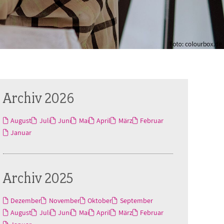
Archiv 2026
August
Juli
Juni
Mai
April
März
Februar
Januar
Archiv 2025
Dezember
November
Oktober
September
August
Juli
Juni
Mai
April
März
Februar