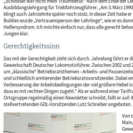
„Schlosser war nicht mein Traumberuf.“ Nach dem Ende der Le
Ausbildungslehrgang für Triebfahrzeugführer. „Am 3. März 1990
klingt auch Jahrzehnte später noch stolz. In dieser Zeit habe er
Bublies wurde „Vertrauensperson der Lehrlinge“, wie er es dann
Helfersyndrom. Ich möchte einfach nur, dass alle gerecht behan
Jungen klar.
Gerechtigkeitssinn
Das mit der Gerechtigkeit zieht sich durch. Jahrelang fährt er d
Gewerkschaft Deutscher Lokomotivführer. Zwischen 2002 und 20
um „klassische“ Betriebsratsthemen – Arbeits- und Pausenzeite
und schließlich amtierender Betriebsratsvorsitzender. Dabei en
Verbesserung der Arbeitsbedingungen der viel größere Hebel ist“
dass es mit rechten Dingen zugeht.“ Als er während einer Tarifru
Ortsgruppe regelmäßig einen Newsletter schreibt, fällt er auf:
stellvertretenden GDL-Vorsitzenden Lutz Schreiber angeboten.
Von d
Main,
Gewer