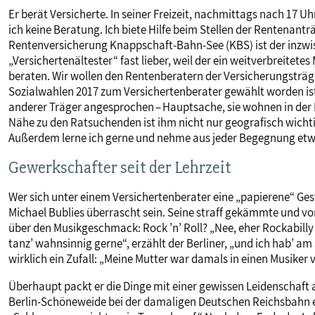
Er berät Versicherte. In seiner Freizeit, nachmittags nach 17
ich keine Beratung. Ich biete Hilfe beim Stellen der Rentenant
Rentenversicherung Knappschaft-Bahn-See (KBS) ist der inzwi
„Versichertenältester“ fast lieber, weil der ein weitverbreitetes
beraten. Wir wollen den Rentenberatern der Versicherungsträg
Sozialwahlen 2017 zum Versichertenberater gewählt worden is
anderer Träger angesprochen – Hauptsache, sie wohnen in der Nä
Nähe zu den Ratsuchenden ist ihm nicht nur geografisch wicht
Außerdem lerne ich gerne und nehme aus jeder Begegnung etw
Gewerkschafter seit der Lehrzeit
Wer sich unter einem Versichertenberater eine „papierene“ Gest
Michael Bublies überrascht sein. Seine straff gekämmte und
über den Musikgeschmack: Rock ’n’ Roll? „Nee, eher Rockabilly
tanz’ wahnsinnig gerne“, erzählt der Berliner, „und ich hab’ am 
wirklich ein Zufall: „Meine Mutter war damals in einen Musiker 
Überhaupt packt er die Dinge mit einer gewissen Leidenschaft 
Berlin-Schöneweide bei der damaligen Deutschen Reichsbahn 