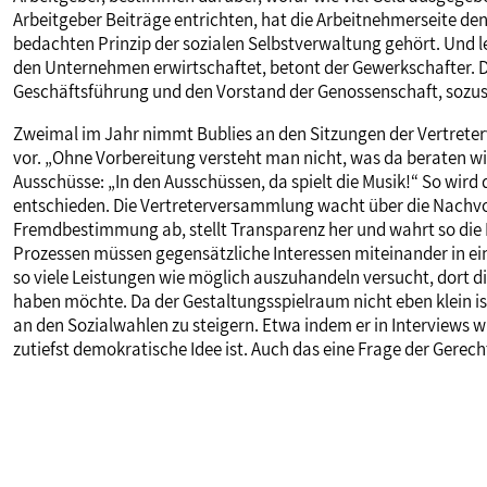
Arbeitgeber Beiträge entrichten, hat die Arbeitnehmerseite de
bedachten Prinzip der sozialen Selbstverwaltung gehört. Und le
den Unternehmen erwirtschaftet, betont der Gewerkschafter. 
Geschäftsführung und den Vorstand der Genossenschaft, sozu
Zweimal im Jahr nimmt Bublies an den Sitzungen der Vertreterv
vor. „Ohne Vorbereitung versteht man nicht, was da beraten wird“
Ausschüsse: „In den Ausschüssen, da spielt die Musik!“ So wird
entschieden. Die Vertreterversammlung wacht über die Nachvo
Fremdbestimmung ab, stellt Transparenz her und wahrt so die I
Prozessen müssen gegensätzliche Interessen miteinander in ein
so viele Leistungen wie möglich auszuhandeln versucht, dort die 
haben möchte. Da der Gestaltungsspielraum nicht eben klein ist,
an den Sozialwahlen zu steigern. Etwa indem er in Interviews 
zutiefst demokratische Idee ist. Auch das eine Frage der Gerech