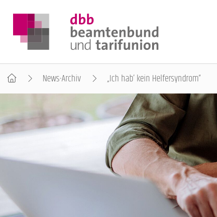
News-Archiv
„Ich hab’ kein Helfersyndrom“
DER DBB
BEAMTINNEN & BEAMTE
ARBEITNEHMENDE
POLITIK & POSITIONEN