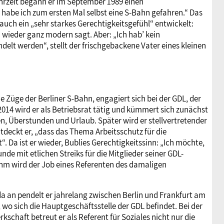
hrzeit begann er im September 1989 einen
 habe ich zum ersten Mal selbst eine S-Bahn gefahren.“ Das
 auch ein „sehr starkes Gerechtigkeitsgefühl“ entwickelt:
 wieder ganz modern sagt. Aber: „Ich hab’ kein
delt werden“, stellt der frischgebackene Vater eines kleinen
ie Züge der Berliner S-Bahn, engagiert sich bei der GDL, der
14 wird er als Betriebsrat tätig und kümmert sich zunächst
n, Überstunden und Urlaub. Später wird er stellvertretender
tdeckt er, „dass das Thema Arbeitsschutz für die
. Da ist er wieder, Bublies Gerechtigkeitssinn: „Ich möchte,
nde mit etlichen Streiks für die Mitglieder seiner GDL-
 Ihm wird der Job eines Referenten des damaligen
a an pendelt er jahrelang zwischen Berlin und Frankfurt am
 wo sich die Hauptgeschäftsstelle der GDL befindet. Bei der
kschaft betreut er als Referent für Soziales nicht nur die