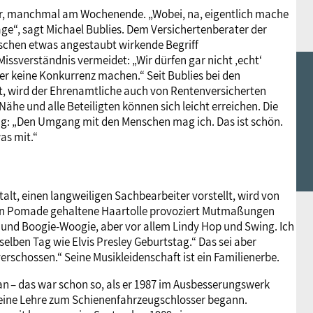
 Uhr, manchmal am Wochenende. „Wobei, na, eigentlich mache
räge“, sagt Michael Bublies. Dem Versichertenberater der
schen etwas angestaubt wirkende Begriff
 Missverständnis vermeidet: „Wir dürfen gar nicht ‚echt‘
er keine Konkurrenz machen.“ Seit Bublies bei den
t, wird der Ehrenamtliche auch von Rentenversicherten
he und alle Beteiligten können sich leicht erreichen. Die
ig: „Den Umgang mit den Menschen mag ich. Das ist schön.
as mit.“
alt, einen langweiligen Sachbearbeiter vorstellt, wird von
 von Pomade gehaltene Haartolle provoziert Mutmaßungen
 und Boogie-Woogie, aber vor allem Lindy Hop und Swing. Ich
selben Tag wie Elvis Presley Geburtstag.“ Das sei aber
verschossen.“ Seine Musikleidenschaft ist ein Familienerbe.
an – das war schon so, als er 1987 im Ausbesserungswerk
eine Lehre zum Schienenfahrzeugschlosser begann.