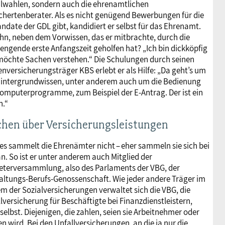
lwahlen, sondern auch die ehrenamtlichen
chertenberater. Als es nicht genügend Bewerbungen für die
ndate der GDL gibt, kandidiert er selbst für das Ehrenamt.
hn, neben dem Vorwissen, das er mitbrachte, durch die
engende erste Anfangszeit geholfen hat? „Ich bin dickköpfig
öchte Sachen verstehen.“ Die Schulungen durch seinen
nversicherungsträger KBS erlebt er als Hilfe: „Da geht’s um
Hintergrundwissen, unter anderem auch um die Bedienung
omputerprogramme, zum Beispiel der E-Antrag. Der ist ein
n.“
hen über Versicherungsleistungen
es sammelt die Ehrenämter nicht – eher sammeln sie sich bei
n. So ist er unter anderem auch Mitglied der
eterversammlung, also des Parlaments der VBG, der
ltungs-Berufs-Genossenschaft. Wie jeder andere Träger im
m der Sozialversicherungen verwaltet sich die VBG, die
lversicherung für Beschäftigte bei Finanzdienstleistern,
bst. Diejenigen, die zahlen, seien sie Arbeitnehmer oder
 wird. Bei den Unfallversicherungen, an die ja nur die