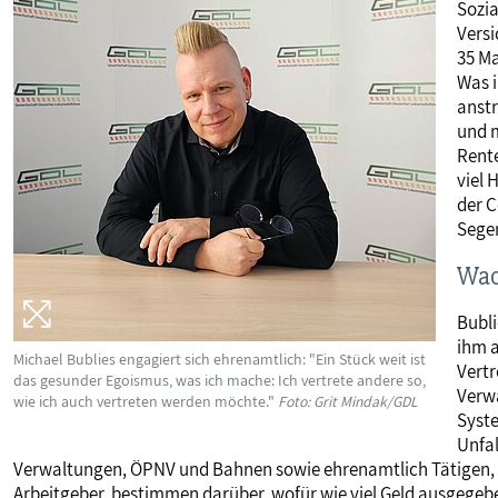
Sozia
Versi
35 Ma
Was i
anstr
und m
Rente
viel 
der C
Sege
Wac
Bubli
ihm a
Michael Bublies engagiert sich ehrenamtlich: "Ein Stück weit ist
Vertr
das gesunder Egoismus, was ich mache: Ich vertrete andere so,
Verwa
wie ich auch vertreten werden möchte."
Foto: Grit Mindak/GDL
Syste
Unfal
Verwaltungen, ÖPNV und Bahnen sowie ehrenamtlich Tätigen, sel
Arbeitgeber, bestimmen darüber, wofür wie viel Geld ausgegeben