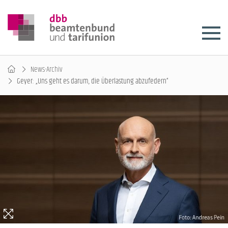
News-Archiv
Geyer: „Uns geht es darum, die Überlastung abzufedern“