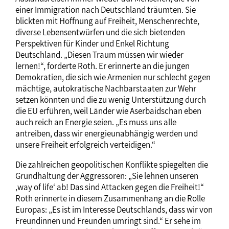
einer Immigration nach Deutschland träumten. Sie
blickten mit Hoffnung auf Freiheit, Menschenrechte,
diverse Lebensentwürfen und die sich bietenden
Perspektiven für Kinder und Enkel Richtung
Deutschland. „Diesen Traum müssen wir wieder
lernen!“, forderte Roth. Er erinnerte an die jungen
Demokratien, die sich wie Armenien nur schlecht gegen
mächtige, autokratische Nachbarstaaten zur Wehr
setzen könnten und die zu wenig Unterstützung durch
die EU erführen, weil Länder wie Aserbaidschan eben
auch reich an Energie seien. „Es muss uns alle
antreiben, dass wir energieunabhängig werden und
unsere Freiheit erfolgreich verteidigen.“
Die zahlreichen geopolitischen Konflikte spiegelten die
Grundhaltung der Aggressoren: „Sie lehnen unseren
‚way of life‘ ab! Das sind Attacken gegen die Freiheit!“
Roth erinnerte in diesem Zusammenhang an die Rolle
Europas: „Es ist im Interesse Deutschlands, dass wir von
Freundinnen und Freunden umringt sind.“ Er sehe im