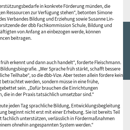
nterstützungsbedarfe in konkrete Förderung münden, die
gen Ressourcen zur Verfügung stehen“, betonten Simone
 des Verbandes Bildung und Erziehung sowie Susanne Lin-
Vorsitzende der dbb Fachkommission Schule, Bildung und
chäftigten von Anfang an einbezogen werde, können
ncen beitragen.
früh erkennt und dann auch handelt“, forderte Fleischmann.
Bildungsbiografie. „Wer Sprache früh stärkt, schafft bessere
che Teilhabe“, so die dbb-Vize. Aber testen allein fördere kein
rt betrachtet werden, sondern müsse in eine frühe,
gebettet sein. „Dafür brauchen die Einrichtungen
 die in der Praxis tatsächlich umsetzbar sind.“
heute jeden Tag sprachliche Bildung, Entwicklungsbegleitung
 beginnt nicht erst mit einer Erhebung. Sie ist bereits Teil
t fachlich unterstützen, verlässlich in Fördermaßnahmen
in einem ohnehin angespannten System werden.“