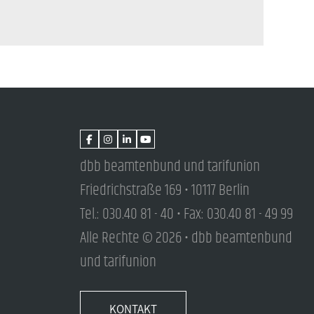
dbb beamtenbund und tarifunion
Friedrichstraße 169 • 10117 Berlin
Tel.: 030.40 81 - 40 • Fax: 030.40 81 - 49 99
Alle Rechte © 2026 • dbb beamtenbund
und tarifunion
KONTAKT