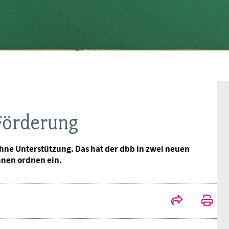
Frauen
Versorgung
Tarifverträge
Bildung
Akademie
Jugend
Beihilfe
Rechtsprechung
Europa
Verlag
Senioren
Rechtsprechung
 Förderung
ne Unterstützung. Das hat der dbb in zwei neuen
nnen ordnen ein.