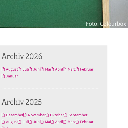
Archiv 2026
August
Juli
Juni
Mai
April
März
Februar
Januar
Archiv 2025
Dezember
November
Oktober
September
August
Juli
Juni
Mai
April
März
Februar