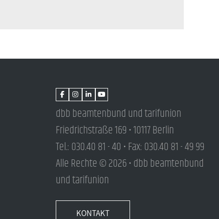
dbb beamtenbund und tarifunion
Friedrichstraße 169 • 10117 Berlin
Tel.: 030.40 81 - 40 • Fax: 030.40 81 - 49 99
Alle Rechte © 2026 • dbb beamtenbund
und tarifunion
KONTAKT