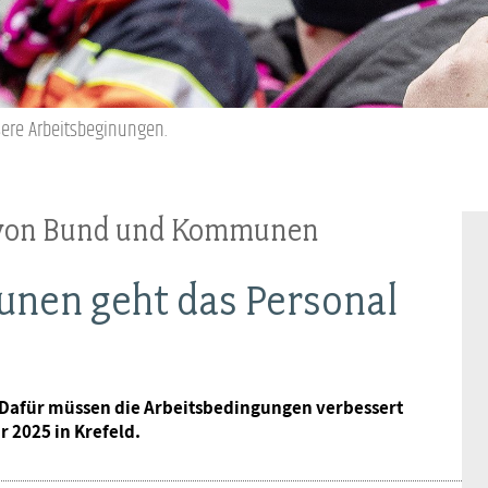
Frauen
Versorgung
Tarifverträge
Bildung
Akademie
Jugend
Beihilfe
Rechtsprechung
Europa
Verlag
sere Arbeitsbeginungen.
Senioren
Rechtsprechung
 von Bund und Kommunen
unen geht das Personal
 Dafür müssen die Arbeitsbedingungen verbessert
 2025 in Krefeld.