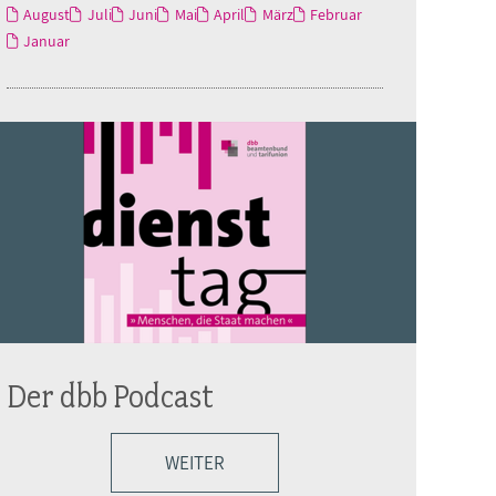
August
Juli
Juni
Mai
April
März
Februar
Januar
Der dbb Podcast
WEITER