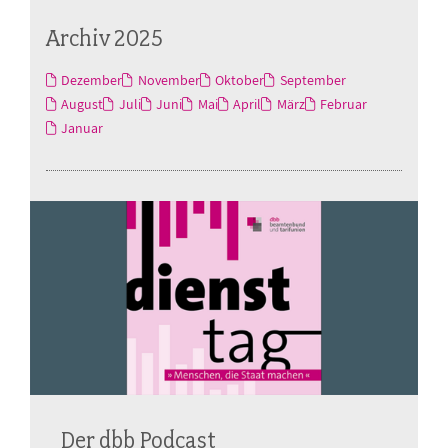
Archiv 2025
Dezember
November
Oktober
September
August
Juli
Juni
Mai
April
März
Februar
Januar
Der dbb Podcast