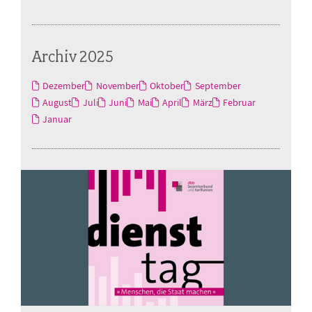
Archiv 2025
Dezember
November
Oktober
September
August
Juli
Juni
Mai
April
März
Februar
Januar