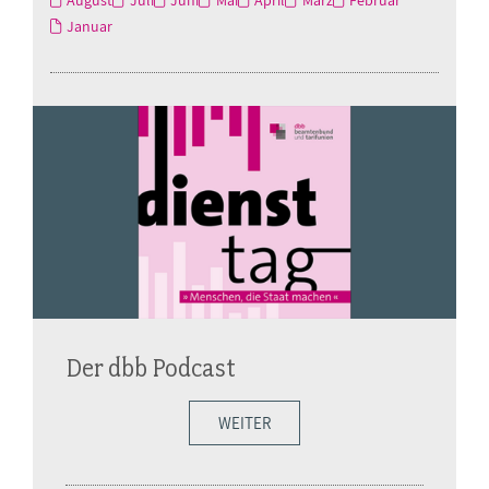
August
Juli
Juni
Mai
April
März
Februar
Januar
Der dbb Podcast
WEITER