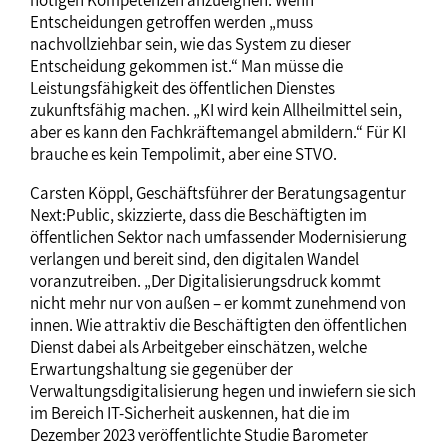
nötigen Kompetenzen anzueignen. Wenn
Entscheidungen getroffen werden „muss
nachvollziehbar sein, wie das System zu dieser
Entscheidung gekommen ist.“ Man müsse die
Leistungsfähigkeit des öffentlichen Dienstes
zukunftsfähig machen. „KI wird kein Allheilmittel sein,
aber es kann den Fachkräftemangel abmildern.“ Für KI
brauche es kein Tempolimit, aber eine STVO.
Carsten Köppl, Geschäftsführer der Beratungsagentur
Next:Public, skizzierte, dass die Beschäftigten im
öffentlichen Sektor nach umfassender Modernisierung
verlangen und bereit sind, den digitalen Wandel
voranzutreiben. „Der Digitalisierungsdruck kommt
nicht mehr nur von außen – er kommt zunehmend von
innen. Wie attraktiv die Beschäftigten den öffentlichen
Dienst dabei als Arbeitgeber einschätzen, welche
Erwartungshaltung sie gegenüber der
Verwaltungsdigitalisierung hegen und inwiefern sie sich
im Bereich IT-Sicherheit auskennen, hat die im
Dezember 2023 veröffentlichte Studie ´Barometer