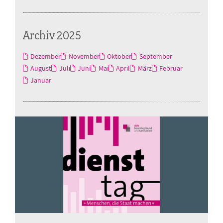
Archiv 2025
Dezember
November
Oktober
September
August
Juli
Juni
Mai
April
März
Februar
Januar