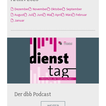
Dezember
November
Oktober
September
August
Juli
Juni
Mai
April
März
Februar
Januar
Der dbb Podcast