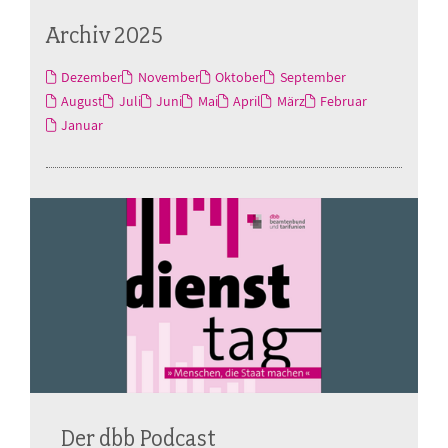
Archiv 2025
Dezember
November
Oktober
September
August
Juli
Juni
Mai
April
März
Februar
Januar
Der dbb Podcast