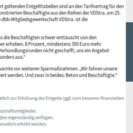
t geltenden Entgelttabellen sind an den Tarifvertrag für den
nstrierten Beschäftigte aus den Reihen der VDStra. am 25.
 dbb-Mitgliedsgewerkschaft VDStra. ist die
s die Beschäftigten schwer enttäuscht von den
er erhoben. 8 Prozent, mindestens 350 Euro mehr
rhandlungsrunden nicht geschafft, uns ein Angebot
 anders aus.“
 warnte vor weiteren Sparmaßnahmen: „Wir fahren unsere
tiert werden. Und zwar in beides: Beton und Beschäftigte.“
lich zur Erhöhung der Entgelte (ggf. zum besseren finanziellen
kschaftsmitglieder.
gten eigenständig verfügen.
monatlich erhöht werden.