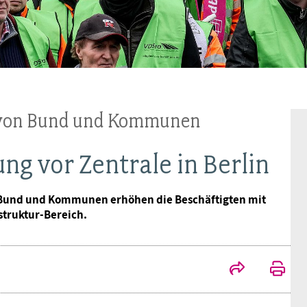
Frauen
Versorgung
Tarifverträge
Bildung
Akademie
Jugend
Beihilfe
Rechtsprechung
Europa
Verlag
Senioren
Rechtsprechung
 von Bund und Kommunen
 vor Zentrale in Berlin
n Bund und Kommunen erhöhen die Beschäftigten mit
struktur-Bereich.