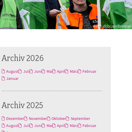
Archiv 2026
August
Juli
Juni
Mai
April
März
Februar
Januar
Archiv 2025
Dezember
November
Oktober
September
August
Juli
Juni
Mai
April
März
Februar