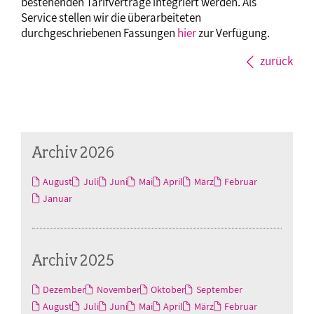
bestehenden Tarifverträge integriert werden. Als
Service stellen wir die überarbeiteten
durchgeschriebenen Fassungen
hier
zur Verfügung.
zurück
Archiv 2026
August
Juli
Juni
Mai
April
März
Februar
Januar
Archiv 2025
Dezember
November
Oktober
September
August
Juli
Juni
Mai
April
März
Februar