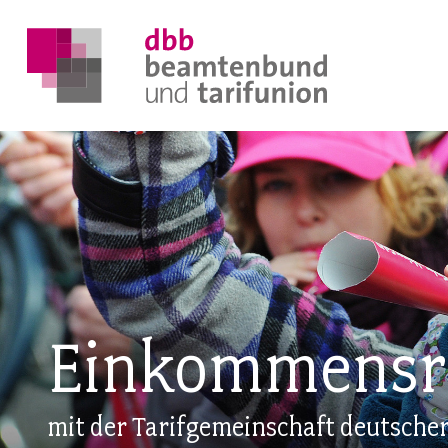
DER DBB
BEAMTINNEN & BEAMTE
Einkommensr
ARBEITNEHMENDE
POLITIK & POSITIONEN
mit der Tarifgemeinschaft deutsche