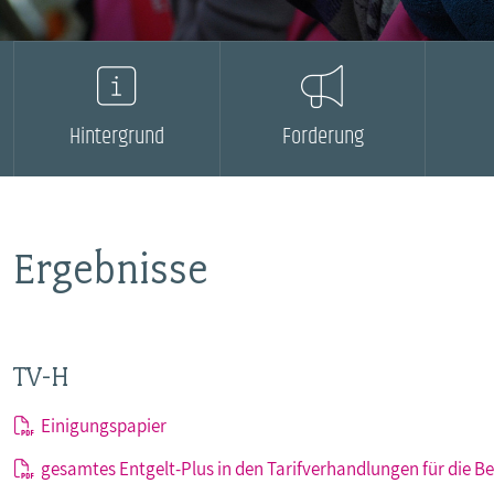
MITBESTIMMUNG
MITGLIEDSCHAFT & SERVICE
Hintergrund
Forderung
Ergebnisse
TV-H
Einigungspapier
gesamtes Entgelt-Plus in den Tarifverhandlungen für die B