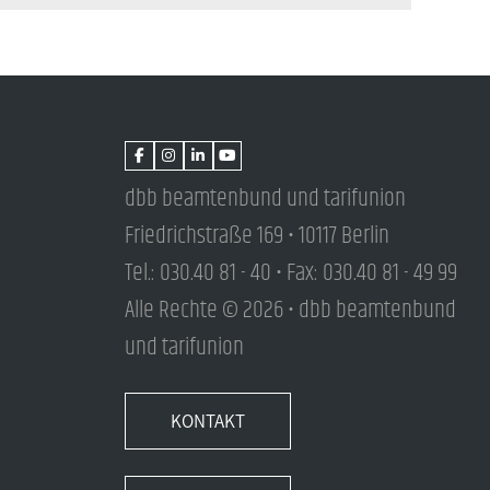
dbb beamtenbund und tarifunion
Friedrichstraße 169 • 10117 Berlin
Tel.: 030.40 81 - 40 • Fax: 030.40 81 - 49 99
Alle Rechte © 2026 • dbb beamtenbund
und tarifunion
KONTAKT