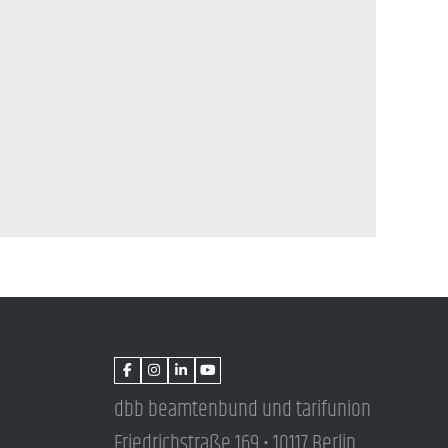
dbb beamtenbund und tarifunion
Friedrichstraße 169 • 10117 Berlin