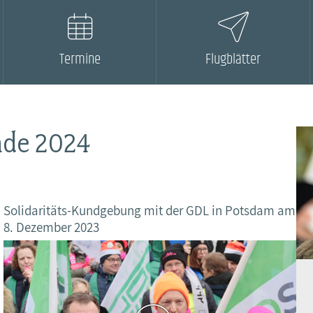
Frauen
Versorgung
Tarifverträge
Bildung
Akademie
Termine
Flugblätter
Jugend
Beihilfe
Rechtsprechung
Europa
Verlag
Senioren
Rechtsprechung
nde 2024
Solidaritäts-Kundgebung mit der GDL in Potsdam am
8. Dezember 2023