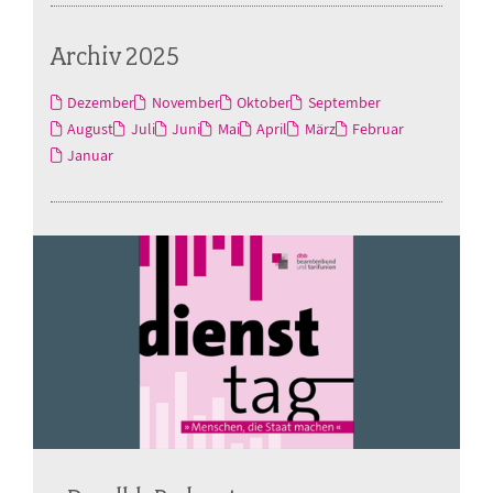
Archiv 2025
Dezember
November
Oktober
September
August
Juli
Juni
Mai
April
März
Februar
Januar