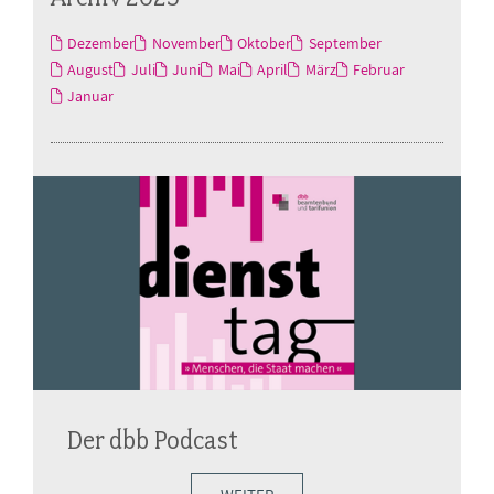
Dezember
November
Oktober
September
August
Juli
Juni
Mai
April
März
Februar
Januar
Der dbb Podcast