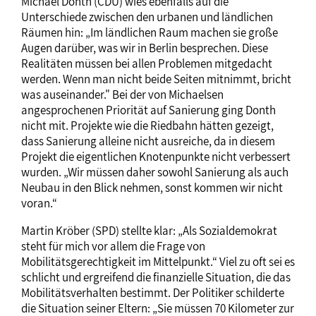
Michael Donth (CDU) wies ebenfalls auf die
Unterschiede zwischen den urbanen und ländlichen
Räumen hin: „Im ländlichen Raum machen sie große
Augen darüber, was wir in Berlin besprechen. Diese
Realitäten müssen bei allen Problemen mitgedacht
werden. Wenn man nicht beide Seiten mitnimmt, bricht
was auseinander." Bei der von Michaelsen
angesprochenen Priorität auf Sanierung ging Donth
nicht mit. Projekte wie die Riedbahn hätten gezeigt,
dass Sanierung alleine nicht ausreiche, da in diesem
Projekt die eigentlichen Knotenpunkte nicht verbessert
wurden. „Wir müssen daher sowohl Sanierung als auch
Neubau in den Blick nehmen, sonst kommen wir nicht
voran.“
Martin Kröber (SPD) stellte klar: „Als Sozialdemokrat
steht für mich vor allem die Frage von
Mobilitätsgerechtigkeit im Mittelpunkt.“ Viel zu oft sei es
schlicht und ergreifend die finanzielle Situation, die das
Mobilitätsverhalten bestimmt. Der Politiker schilderte
die Situation seiner Eltern: „Sie müssen 70 Kilometer zur