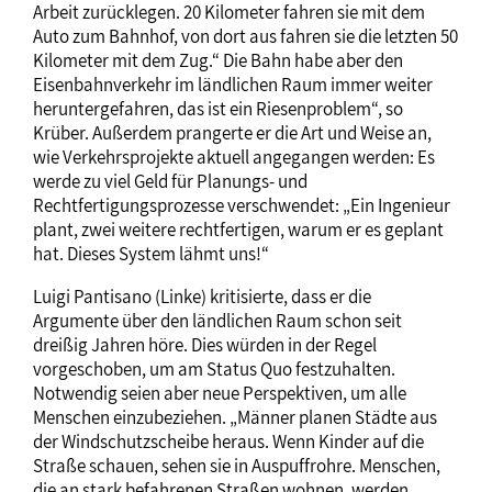
Arbeit zurücklegen. 20 Kilometer fahren sie mit dem
Auto zum Bahnhof, von dort aus fahren sie die letzten 50
Kilometer mit dem Zug.“ Die Bahn habe aber den
Eisenbahnverkehr im ländlichen Raum immer weiter
heruntergefahren, das ist ein Riesenproblem“, so
Krüber. Außerdem prangerte er die Art und Weise an,
wie Verkehrsprojekte aktuell angegangen werden: Es
werde zu viel Geld für Planungs- und
Rechtfertigungsprozesse verschwendet: „Ein Ingenieur
plant, zwei weitere rechtfertigen, warum er es geplant
hat. Dieses System lähmt uns!“
Luigi Pantisano (Linke) kritisierte, dass er die
Argumente über den ländlichen Raum schon seit
dreißig Jahren höre. Dies würden in der Regel
vorgeschoben, um am Status Quo festzuhalten.
Notwendig seien aber neue Perspektiven, um alle
Menschen einzubeziehen. „Männer planen Städte aus
der Windschutzscheibe heraus. Wenn Kinder auf die
Straße schauen, sehen sie in Auspuffrohre. Menschen,
die an stark befahrenen Straßen wohnen, werden