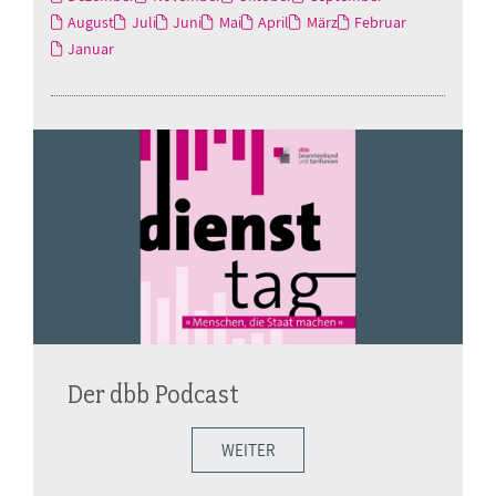
August
Juli
Juni
Mai
April
März
Februar
Januar
Der dbb Podcast
WEITER