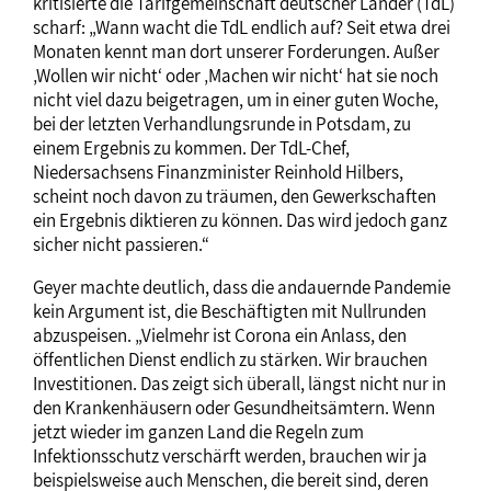
kritisierte die Tarifgemeinschaft deutscher Länder (TdL)
scharf: „Wann wacht die TdL endlich auf? Seit etwa drei
Monaten kennt man dort unserer Forderungen. Außer
‚Wollen wir nicht‘ oder ‚Machen wir nicht‘ hat sie noch
nicht viel dazu beigetragen, um in einer guten Woche,
bei der letzten Verhandlungsrunde in Potsdam, zu
einem Ergebnis zu kommen. Der TdL-Chef,
Niedersachsens Finanzminister Reinhold Hilbers,
scheint noch davon zu träumen, den Gewerkschaften
ein Ergebnis diktieren zu können. Das wird jedoch ganz
sicher nicht passieren.“
Geyer machte deutlich, dass die andauernde Pandemie
kein Argument ist, die Beschäftigten mit Nullrunden
abzuspeisen. „Vielmehr ist Corona ein Anlass, den
öffentlichen Dienst endlich zu stärken. Wir brauchen
Investitionen. Das zeigt sich überall, längst nicht nur in
den Krankenhäusern oder Gesundheitsämtern. Wenn
jetzt wieder im ganzen Land die Regeln zum
Infektionsschutz verschärft werden, brauchen wir ja
beispielsweise auch Menschen, die bereit sind, deren