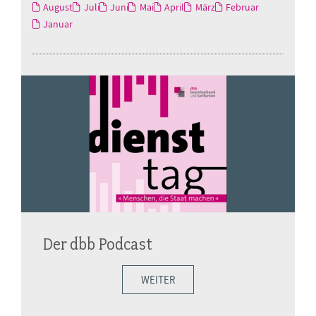
August
Juli
Juni
Mai
April
März
Februar
Januar
Der dbb Podcast
WEITER