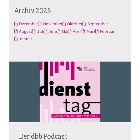
Archiv 2025
Dezember
November
Oktober
September
August
Juli
Juni
Mai
April
März
Februar
Januar
Der dbb Podcast