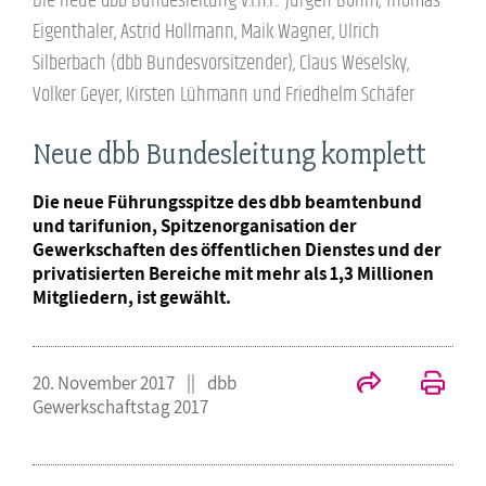
Die neue dbb Bundesleitung v.l.n.r.: Jürgen Böhm, Thomas
Eigenthaler, Astrid Hollmann, Maik Wagner, Ulrich
Silberbach (dbb Bundesvorsitzender), Claus Weselsky,
Volker Geyer, Kirsten Lühmann und Friedhelm Schäfer
Neue dbb Bundesleitung komplett
Die neue Führungsspitze des dbb beamtenbund
und tarifunion, Spitzenorganisation der
Gewerkschaften des öffentlichen Dienstes und der
privatisierten Bereiche mit mehr als 1,3 Millionen
Mitgliedern, ist gewählt.
20. November 2017
dbb
Gewerkschaftstag 2017