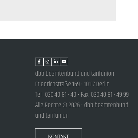
dbb beamtenbund und tarifunion
Friedrichstraße 169 • 10117 Berlin
Tel.: 030.40 81 - 40 • Fax: 030.40 81 - 49 99
Alle Rechte © 2026 • dbb beamtenbund
und tarifunion
KONTAKT