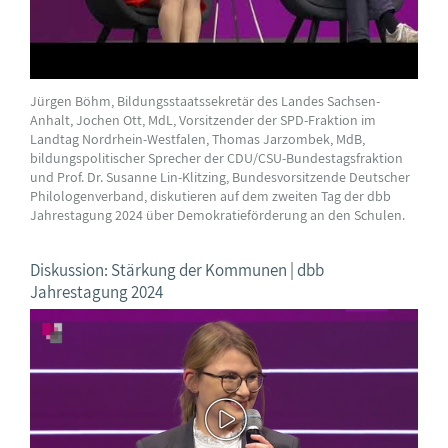
Jürgen Böhm, Bildungsstaatssekretär des Landes Sachsen-
Anhalt, Jochen Ott, MdL, Vorsitzender der SPD-Fraktion im
Landtag Nordrhein-Westfalen, Thomas Jarzombek, MdB,
bildungspolitischer Sprecher der CDU/CSU-Bundestagsfraktion
und Prof. Dr. Susanne Lin-Klitzing, Bundesvorsitzende Deutscher
Philologenverband, diskutieren auf dem zweiten Tag der dbb
Jahrestagung 2024 über Demokratieförderung an den Schulen.
Diskussion: Stärkung der Kommunen | dbb
Jahrestagung 2024