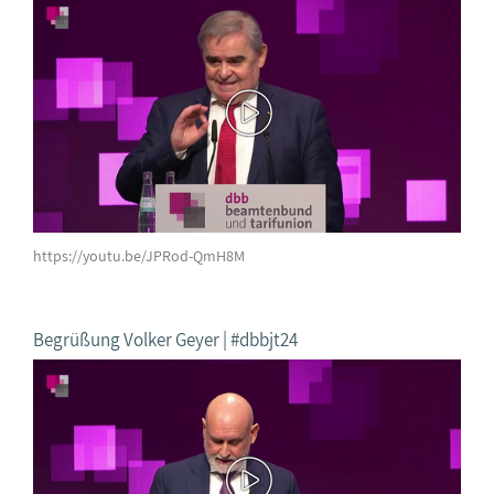
https://youtu.be/JPRod-QmH8M
Begrüßung Volker Geyer | #dbbjt24