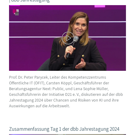
Prof. Dr. Peter Parycek, Leiter des Kompetenzzentrums
Öffentliche IT (ÖFIT), Carsten Köppl, Geschäftsführer der
Beratungsagentur Next: Public, und Lena Sophie Müller,
Geschäftsführerin der Initiative D21 e. V., diskutieren auf der dbb
Jahrestagung 2024 über Chancen und Risiken von KI und ihre
Auswirkungen auf die Arbeitswelt.
Zusammenfassung Tag 1 der dbb Jahrestagung 2024