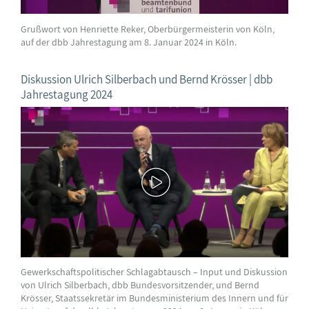
Grußwort von Henriette Reker, Oberbürgermeisterin von Köln,
auf der dbb Jahrestagung am 8. Januar 2024 in Köln.
Diskussion Ulrich Silberbach und Bernd Krösser | dbb
Jahrestagung 2024
Gewerkschaftspolitischer Schlagabtausch – Input und Diskussion
von Ulrich Silberbach, dbb Bundesvorsitzender, und Bernd
Krösser, Staatssekretär im Bundesministerium des Innern und für