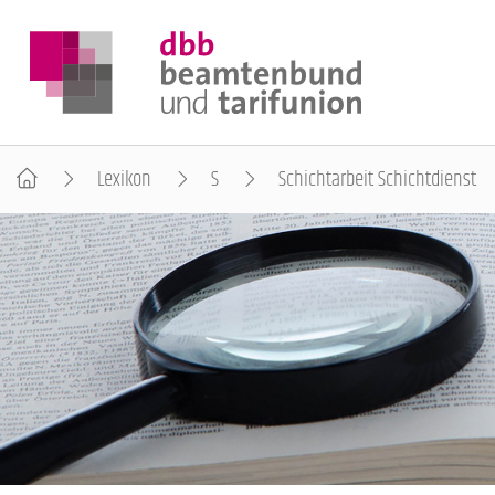
Lexikon
S
Schichtarbeit Schichtdienst
DER DBB
BEAMTINNEN & BEAMTE
ARBEITNEHMENDE
POLITIK & POSITIONEN