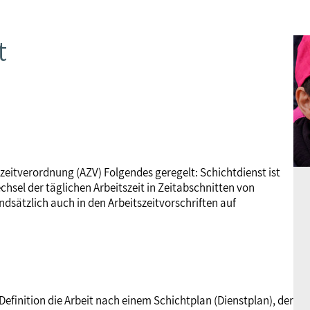
Frauen
Versorgung
Tarifverträge
Bildung
Akademie
t
Jugend
Beihilfe
Rechtsprechung
Europa
Verlag
Senioren
Rechtsprechung
zeitverordnung (AZV) Folgendes geregelt: Schichtdienst ist
hsel der täglichen Arbeitszeit in Zeitabschnitten von
dsätzlich auch in den Arbeitszeitvorschriften auf
 Definition die Arbeit nach einem Schichtplan (Dienstplan), der