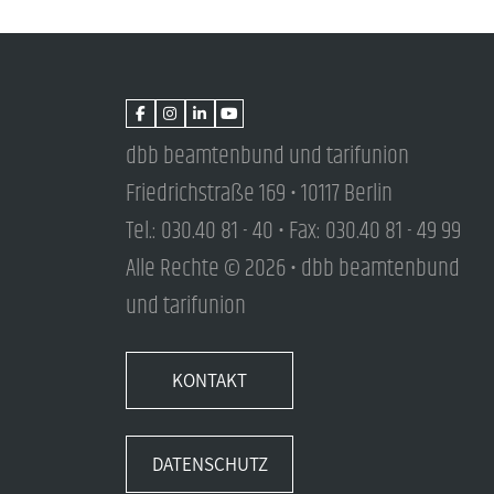
dbb beamtenbund und tarifunion
Friedrichstraße 169 • 10117 Berlin
Tel.: 030.40 81 - 40 • Fax: 030.40 81 - 49 99
Alle Rechte © 2026 • dbb beamtenbund
und tarifunion
KONTAKT
DATENSCHUTZ