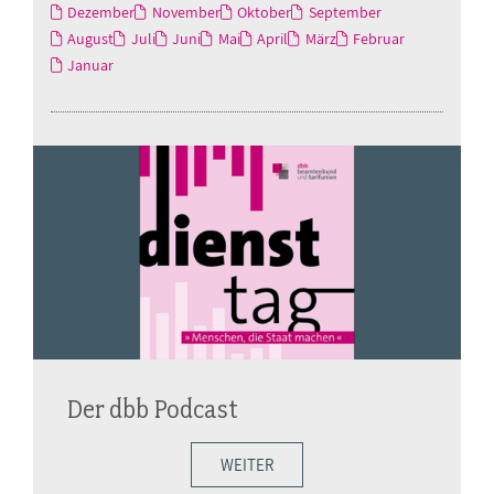
Dezember
November
Oktober
September
August
Juli
Juni
Mai
April
März
Februar
Januar
Der dbb Podcast
WEITER