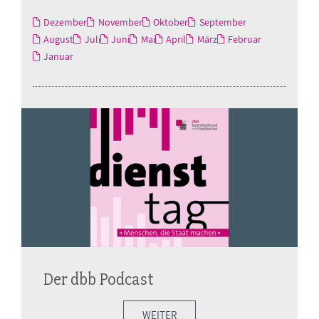
Dezember
November
Oktober
September
August
Juli
Juni
Mai
April
März
Februar
Januar
Der dbb Podcast
WEITER