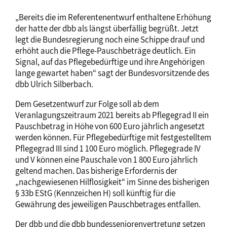
„Bereits die im Referentenentwurf enthaltene Erhöhung
der hatte der dbb als längst überfällig begrüßt. Jetzt
legt die Bundesregierung noch eine Schippe drauf und
erhöht auch die Pflege-Pauschbeträge deutlich. Ein
Signal, auf das Pflegebedürftige und ihre Angehörigen
lange gewartet haben“ sagt der Bundesvorsitzende des
dbb Ulrich Silberbach.
Dem Gesetzentwurf zur Folge soll ab dem
Veranlagungszeitraum 2021 bereits ab Pflegegrad II ein
Pauschbetrag in Höhe von 600 Euro jährlich angesetzt
werden können. Für Pflegebedürftige mit festgestelltem
Pflegegrad III sind 1 100 Euro möglich. Pflegegrade IV
und V können eine Pauschale von 1 800 Euro jährlich
geltend machen. Das bisherige Erfordernis der
„nachgewiesenen Hilflosigkeit“ im Sinne des bisherigen
§ 33b EStG (Kennzeichen H) soll künftig für die
Gewährung des jeweiligen Pauschbetrages entfallen.
Der dbb und die dbb bundesseniorenvertretung setzen