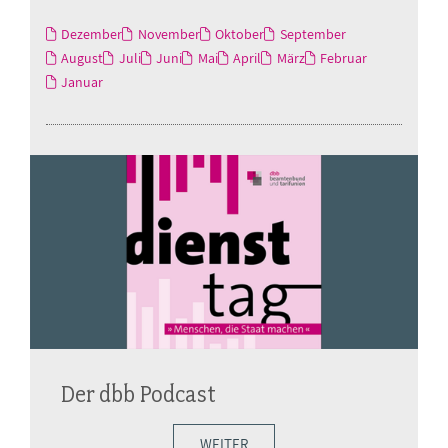
Dezember
November
Oktober
September
August
Juli
Juni
Mai
April
März
Februar
Januar
Der dbb Podcast
WEITER