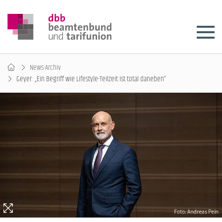
News-Archiv
Geyer: „Ein Begriff wie Lifestyle-Teilzeit ist total daneben“