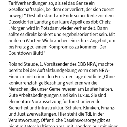
Tarifverhandlungen so, als sei das Ganze ein
Gesellschaftsspiel, bei dem der verliert, der sich zuerst
bewegt.“ Deshalb stand am Ende seiner Rede vor dem
Düsseldorfer Landtag der klare Appell des dbb Chefs:
„Morgen wird in Potsdam wieder verhandelt. Dann
sollte es direkt konkret und ergebnisorientiert sein. Mit
anderen Worten: Wir brauchen ein echtes Angebot, um
bis Freitag zu einem Kompromiss zu kommen. Der
Countdown läuft!“
Roland Staude, 1. Vorsitzender des DBB NRW, machte
bereits bei der Auftaktkundgebung vorm dem NRW-
Finanzministerium den Ernst der Lage deutlich: „Ohne
konkurrenzfähige Bezahlung verlieren wir die
Menschen, die unser Gemeinwesen am Laufen halten.
Gute Arbeitsbedingungen sind kein Luxus. Sie sind
elementare Voraussetzung für funktionierende
Sicherheit und Infrastruktur, Schulen, Kliniken, Finanz-
und Justizverwaltungen. Hier steht die TdL in der
Verantwortung. Öffentliche Daseinsvorsorge gibt es
nicht mit Beschäftigten am Limit, sondern nur mit einer