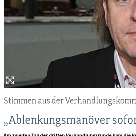
MITBESTIMMUNG
MITGLIEDSCHAFT & SERVICE
Stimmen aus der Verhandlungskomm
„Ablenkungsmanöver sofor
Am zweiten Tag der dritten Verhandlungsrunde kam die V