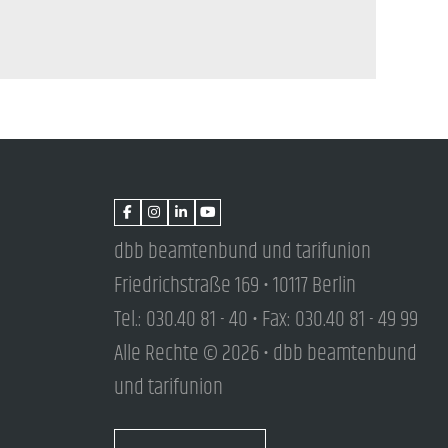
dbb beamtenbund und tarifunion
Friedrichstraße 169 • 10117 Berlin
Tel.: 030.40 81 - 40 • Fax: 030.40 81 - 49 99
Alle Rechte © 2026 • dbb beamtenbund
und tarifunion