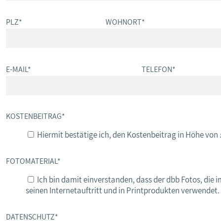
PLZ
*
WOHNORT
*
E-MAIL
*
TELEFON
*
KOSTENBEITRAG
*
Hiermit bestätige ich, den Kostenbeitrag in Höhe von
FOTOMATERIAL
*
Ich bin damit einverstanden, dass der dbb Fotos, di
seinen Internetauftritt und in Printprodukten verwendet.
DATENSCHUTZ
*