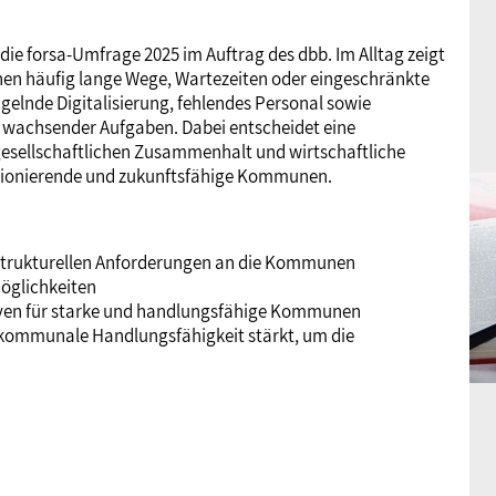
Frauen
Versorgung
Tarifverträge
Bildung
Akademie
 die forsa-Umfrage 2025 im Auftrag des dbb. Im Alltag zeigt
en häufig lange Wege, Wartezeiten oder eingeschränkte
elnde Digitalisierung, fehlendes Personal sowie
Jugend
Beihilfe
Rechtsprechung
Europa
Verlag
ng wachsender Aufgaben. Dabei entscheidet eine
esellschaftlichen Zusammenhalt und wirtschaftliche
funktionierende und zukunftsfähige Kommunen.
Senioren
Rechtsprechung
d strukturellen Anforderungen an die Kommunen
öglichkeiten
ktiven für starke und handlungsfähige Kommunen
k kommunale Handlungsfähigkeit stärkt, um die