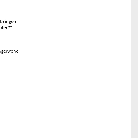
 bringen
der?"
angerwehe