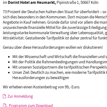
im
Dorint Hotel am Heumarkt,
Pipinstraße 1, 50667 Köln
MITBESTIMMUNG
73 Prozent der Deutschen halten den Staat für überfordert – so
sich dies besonders in den Kommunen. Dort müssen die Mensch
Angebote in Kauf nehmen. Gründe dafür sind vor allem die mang
MITGLIEDSCHAFT & SERVICE
unzureichende finanzielle Mittel für die zuverlässige Erledigu
leistungsstarke kommunale Verwaltung über Lebensqualität, g
Attraktivität. Gestaltende Tarifpolitik ist daher zentral für 
Genau über diese Herausforderungen wollen wir diskutieren!
Mit der Wissenschaft und Wirtschaft die finanziellen un
Mit der Politik die Rahmenbedingungen und Handlungsm
Mit unseren Sozialpartnern die tarifpolitischen Perspe
Unser Ziel: Deutlich zu machen, wie moderne Tarifpoliti
Herausforderungen zu bewältigen
Wir erheben einen Kostenbeitrag von 99,- Euro.
Zur Anmeldung
Programm zum Download