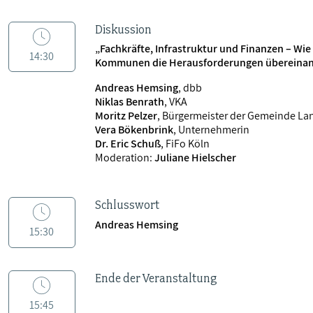
Diskussion
„Fachkräfte, Infrastruktur und Finanzen – Wie
14:30
Kommunen die Herausforderungen übereinan
Andreas Hemsing
, dbb
Niklas Benrath
, VKA
Moritz Pelzer
, Bürgermeister der Gemeinde L
Vera Bökenbrink
, Unternehmerin
Dr. Eric Schuß
, FiFo Köln
Moderation:
Juliane Hielscher
Schlusswort
Andreas Hemsing
15:30
Ende der Veranstaltung
15:45