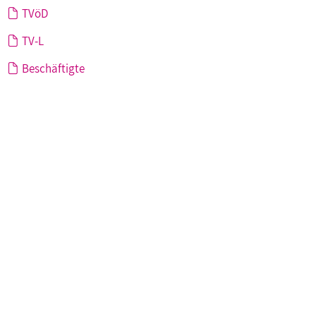
TVöD
TV-L
Beschäftigte