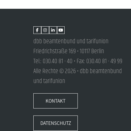
dbb beamtenbund und tarifunion
Friedrichstraße 169 • 10117 Berlin
Tel.: 030.40 81 - 40 • Fax: 030.40 81 - 49 99
Alle Rechte © 2026 • dbb beamtenbund
und tarifunion
KONTAKT
DATENSCHUTZ