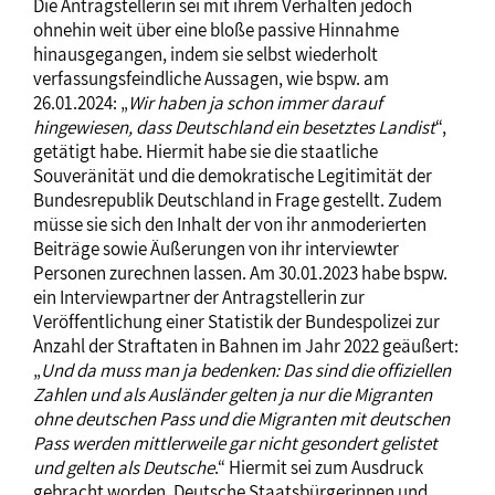
Die Antragstellerin sei mit ihrem Verhalten jedoch
ohnehin weit über eine bloße passive Hinnahme
hinausgegangen, indem sie selbst wiederholt
verfassungsfeindliche Aussagen, wie bspw. am
26.01.2024: „
Wir haben ja schon immer darauf
hingewiesen, dass Deutschland ein besetztes Land
ist
“,
getätigt habe. Hiermit habe sie die staatliche
Souveränität und die demokratische Legitimität der
Bundesrepublik Deutschland in Frage gestellt. Zudem
müsse sie sich den Inhalt der von ihr anmoderierten
Beiträge sowie Äußerungen von ihr interviewter
Personen zurechnen lassen. Am 30.01.2023 habe bspw.
ein Interviewpartner der Antragstellerin zur
Veröffentlichung einer Statistik der Bundespolizei zur
Anzahl der Straftaten in Bahnen im Jahr 2022 geäußert:
„
Und da muss man ja bedenken: Das sind die offiziellen
Zahlen und als Ausländer gelten ja nur die Migranten
ohne deutschen Pass und die Migranten mit deutschen
Pass werden mittlerweile gar nicht gesondert gelistet
und gelten als Deutsche
.“ Hiermit sei zum Ausdruck
gebracht worden, Deutsche Staatsbürgerinnen und