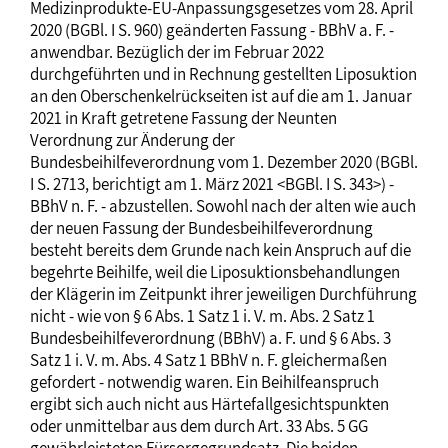
Medizinprodukte-EU-Anpassungsgesetzes vom 28. April
2020 (BGBl. I S. 960) geänderten Fassung - BBhV a. F. -
anwendbar. Bezüglich der im Februar 2022
durchgeführten und in Rechnung gestellten Liposuktion
an den Oberschenkelrückseiten ist auf die am 1. Januar
2021 in Kraft getretene Fassung der Neunten
Verordnung zur Änderung der
Bundesbeihilfeverordnung vom 1. Dezember 2020 (BGBl.
I S. 2713, berichtigt am 1. März 2021 <BGBl. I S. 343>) -
BBhV n. F. - abzustellen. Sowohl nach der alten wie auch
der neuen Fassung der Bundesbeihilfeverordnung
besteht bereits dem Grunde nach kein Anspruch auf die
begehrte Beihilfe, weil die Liposuktionsbehandlungen
der Klägerin im Zeitpunkt ihrer jeweiligen Durchführung
nicht - wie von § 6 Abs. 1 Satz 1 i. V. m. Abs. 2 Satz 1
Bundesbeihilfeverordnung (BBhV) a. F. und § 6 Abs. 3
Satz 1 i. V. m. Abs. 4 Satz 1 BBhV n. F. gleichermaßen
gefordert - notwendig waren. Ein Beihilfeanspruch
ergibt sich auch nicht aus Härtefallgesichtspunkten
oder unmittelbar aus dem durch Art. 33 Abs. 5 GG