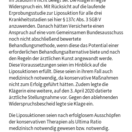
im Stadium II nicht belegt sei. Die Klägerin legte
Widerspruch ein. Mit Rücksicht auf die laufende
Erprobungsstudie zur Liposuktion für alle drei
Krankheitsstadien sei hier § 137c Abs. 3 SGB V
anzuwenden. Danach hätten Versicherte einen
Anspruch auf eine vom Gemeinsamen Bundesausschuss
noch nicht abschließend bewertete
Behandlungsmethode, wenn diese das Potential einer
erforderlichen Behandlungsalternative biete und nach
den Regeln der ärztlichen Kunst angewandt werde.
Diese Voraussetzungen seien im Hinblick auf die
Liposuktionen erfüllt. Diese seien in ihrem Fall auch
medizinisch notwendig, da konservative Maßnahmen
nicht zum Erfolg geführt hätten. Zudem legte die
Klägerin eine weitere, auf den 3. April 2020 datierte
ärztliche Stellungnahme vor. Gegen den ablehnenden
Widerspruchsbescheid legte sie Klage ein.
Die Liposuktionen seien nach erfolglosem Ausschöpfen
der konservativen Therapien als Ultima Ratio
medizinisch notwendig gewesen bzw. notwendig.