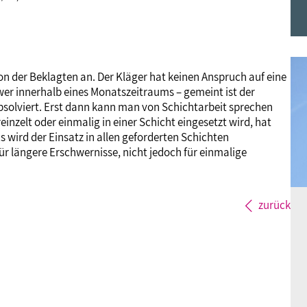
Frauen
Versorgung
Tarifverträge
Bildung
Akademie
Jugend
Beihilfe
Rechtsprechung
Europa
Verlag
n der Beklagten an. Der Kläger hat keinen Anspruch auf eine
 wer innerhalb eines Monatszeitraums – gemeint ist der
solviert. Erst dann kann man von Schichtarbeit sprechen
Senioren
Rechtsprechung
einzelt oder einmalig in einer Schicht eingesetzt wird, hat
Es wird der Einsatz in allen geforderten Schichten
ür längere Erschwernisse, nicht jedoch für einmalige
zurück