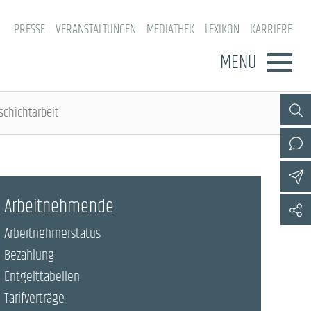
PRESSE
VERANSTALTUNGEN
MEDIATHEK
LEXIKON
KARRIERE
MENÜ
schichtarbeit
Arbeitnehmende
Arbeitnehmerstatus
Bezahlung
Entgelttabellen
Tarifverträge