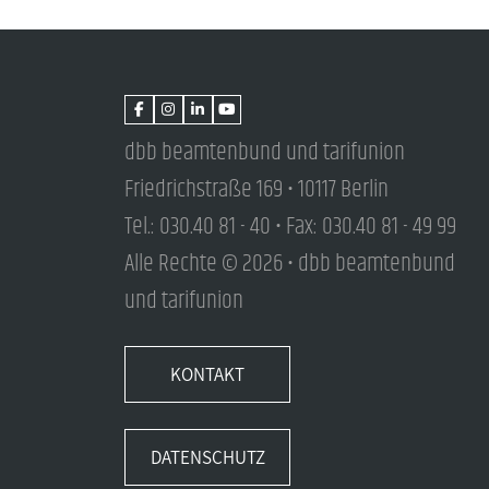
dbb beamtenbund und tarifunion
Friedrichstraße 169 • 10117 Berlin
Tel.: 030.40 81 - 40 • Fax: 030.40 81 - 49 99
Alle Rechte © 2026 • dbb beamtenbund
und tarifunion
KONTAKT
DATENSCHUTZ