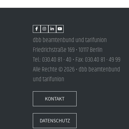
dbb beamtenbund und tarifunion
Friedrichstraße 169 • 10117 Berlin
Tel.: 030.40 81 - 40 • Fax: 030.40 81 - 49 99
Alle Rechte © 2026 • dbb beamtenbund
und tarifunion
KONTAKT
DATENSCHUTZ