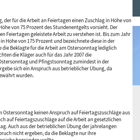
Frauen
Versorgung
Tarifverträge
Bildung
Akademie
ag, der für die Arbeit an Feiertagen einen Zuschlag in Höhe von
 Höhe von 75 Prozent des Stundenentgelts vorsieht. Der
Jugend
Beihilfe
Rechtsprechung
Europa
Verlag
hen Feiertagen geleistete Arbeit zu verstehen ist. Bis zum Jahr
 in Höhe von 175 Prozent und bezeichnete diese in der
 die Beklagte für die Arbeit am Ostersonntag lediglich
Senioren
Rechtsprechung
hten die Kläger auch für das Jahr 2007 die
 Ostersonntag und Pfingstsonntag zumindest in der
rgebe sich ein Anspruch aus betrieblicher Übung, da
gewährt wurden.
t am Ostersonntag keinen Anspruch auf Feiertagszuschläge aus
ch auf Feiertagszuschläge auf die Arbeit an gesetzlichen
rtag. Auch aus der betrieblichen Übung der jahrelangen
uch nicht ergeben, da die Beklagte nur ihre