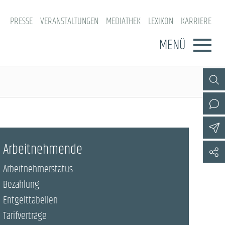
PRESSE
VERANSTALTUNGEN
MEDIATHEK
LEXIKON
KARRIERE
MENÜ
Arbeitnehmende
Arbeitnehmerstatus
Bezahlung
Entgelttabellen
Tarifverträge