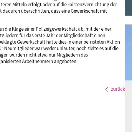
teren Mitteln erfolgt oder auf die Existenzvernichtung der
Frauen
Versorgung
Tarifverträge
Bildung
Akademie
t dadurch überschritten, dass eine Gewerkschaft mit
Jugend
Beihilfe
Rechtsprechung
Europa
Verlag
 die Klage einer Polizeigewerkschaft ab, mit der einer
liedern für das erste Jahr der Mitgliedschaft einen
klagte Gewerkschaft hatte dies in einer befristeten Aktion
Senioren
Rechtsprechung
r Neumitglieder war weder unlauter, noch zielte es auf die
ngen wurden nicht etwa nur Mitgliedern des
ganisierten Arbeitnehmern angeboten.
zurück