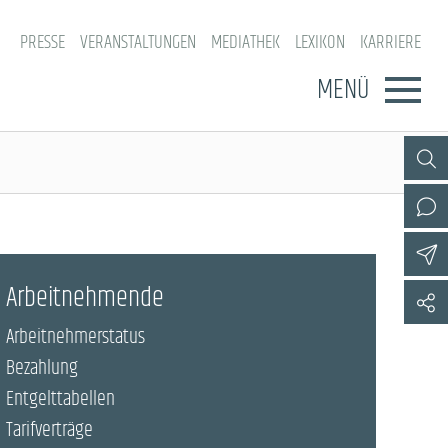
PRESSE
VERANSTALTUNGEN
MEDIATHEK
LEXIKON
KARRIERE
MENÜ
Arbeitnehmende
Arbeitnehmerstatus
Bezahlung
Entgelttabellen
Tarifverträge