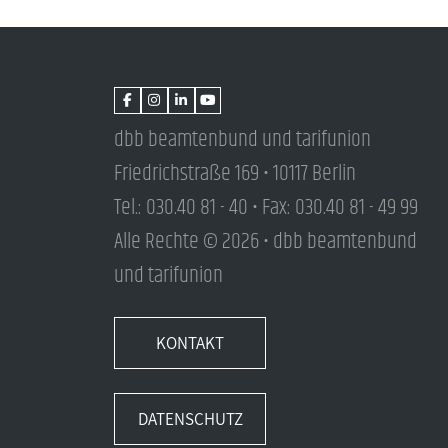
dbb beamtenbund und tarifunion
Friedrichstraße 169 • 10117 Berlin
Tel.: 030.40 81 - 40 • Fax: 030.40 81 - 49 99
Alle Rechte © 2026 • dbb beamtenbund
und tarifunion
KONTAKT
DATENSCHUTZ