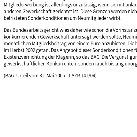
Mitgliederwerbung ist allerdings unzulässig, wenn sie mit unlau
MITBESTIMMUNG
anderen Gewerkschaft gerichtet ist. Diese Grenzen werden nich
befristeten Sonderkonditionen um Neumitglieder wirbt.
MITGLIEDSCHAFT & SERVICE
Das Bundesarbeitsgericht wies daher wie schon die Vorinstanzen
konkurrierenden Gewerkschaft untersagt werden sollte, Neumitg
monatlichen Mitgliedsbeitrag von einem Euro anzubieten. Die be
im Herbst 2002 getan. Das Angebot dieser Sonderkonditionen fü
Existenzvernichtung der Klägerin, so das BAG. Die Vergünstigu
gewerkschaftlichen Konkurrenten, sondern auch bislang unor
(BAG, Urteil vom 31. Mai 2005 - 1 AZR 141/04)