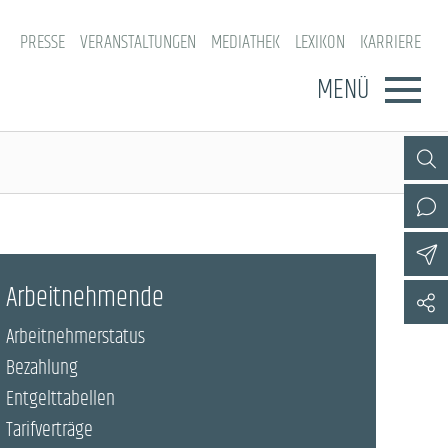
PRESSE
VERANSTALTUNGEN
MEDIATHEK
LEXIKON
KARRIERE
MENÜ
Arbeitnehmende
Arbeitnehmerstatus
Bezahlung
Entgelttabellen
Tarifverträge