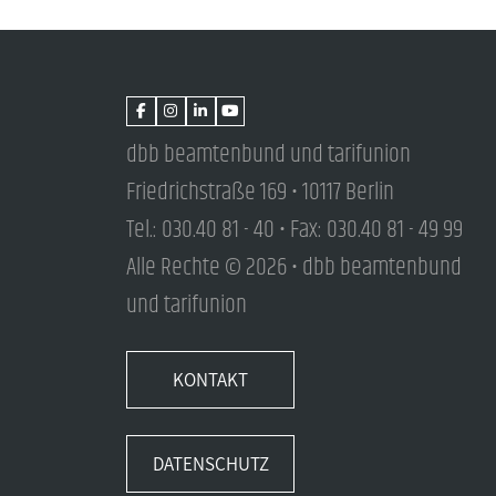
dbb beamtenbund und tarifunion
Friedrichstraße 169 • 10117 Berlin
Tel.: 030.40 81 - 40 • Fax: 030.40 81 - 49 99
Alle Rechte © 2026 • dbb beamtenbund
und tarifunion
KONTAKT
DATENSCHUTZ