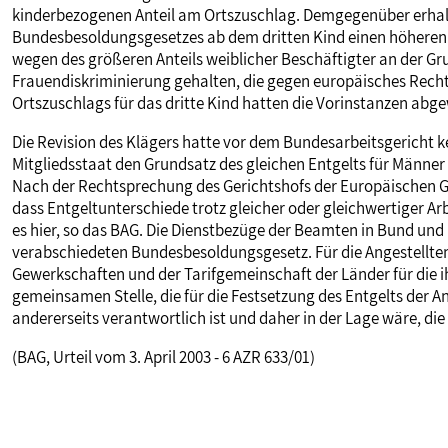
kinderbezogenen Anteil am Ortszuschlag. Demgegenüber erhal
MITBESTIMMUNG
Bundesbesoldungsgesetzes ab dem dritten Kind einen höheren 
wegen des größeren Anteils weiblicher Beschäftigter an der Gru
Frauendiskriminierung gehalten, die gegen europäisches Recht
MITGLIEDSCHAFT & SERVICE
Ortszuschlags für das dritte Kind hatten die Vorinstanzen abg
Die Revision des Klägers hatte vor dem Bundesarbeitsgericht ke
Mitgliedsstaat den Grundsatz des gleichen Entgelts für Männer
Nach der Rechtsprechung des Gerichtshofs der Europäischen G
dass Entgeltunterschiede trotz gleicher oder gleichwertiger Ar
es hier, so das BAG. Die Dienstbezüge der Beamten in Bund 
verabschiedeten Bundesbesoldungsgesetz. Für die Angestellten
Gewerkschaften und der Tarifgemeinschaft der Länder für die 
gemeinsamen Stelle, die für die Festsetzung des Entgelts der A
andererseits verantwortlich ist und daher in der Lage wäre, die
(BAG, Urteil vom 3. April 2003 - 6 AZR 633/01)