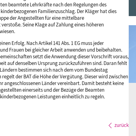
ten beamtete Lehrkräfte nach den Regelungen des
Frauen
Versorgung
Tarifverträge
Bildung
Akademie
kinderbezogenen Familienzuschlag. Der Kläger hat dies
ppe der Angestellten für eine mittelbare
 verstoße. Seine Klage auf Zahlung eines höheren
Jugend
Beihilfe
Rechtsprechung
Europa
Verlag
ewiesen.
inen Erfolg. Nach Artikel 141 Abs. 1 EG muss jeder
Senioren
Rechtsprechung
 und Frauen bei gleicher Arbeit anwenden und beibehalten.
emeinschaften setzt die Anwendung dieser Vorschrift voraus,
beit auf denselben Ursprung zurückzuführen sind. Daran fehlt
und Ländern bestimmen sich nach dem vom Bundestag
 regelt der BAT die Höhe der Vergütung. Dieser wird zwischen
ihr angeschlossenen Länder vereinbart. Damit besteht keine
ngestellten einerseits und der Bezüge der Beamten
 kinderbezogenen Leistungen einheitlich zu regeln.
zurück