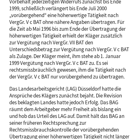
Vorbehalt jederzeitigen Widerrufs zunächst bis Ende
1999, schließlich verlängert bis Ende Juli 2000
„vorübergehend“ eine höherwertige Tätigkeit nach
VergGr. V c BAT ohne nähere Angaben übertragen. Für
die Zeit ab Mai 1996 bis zum Ende der Übertragung der
höherwertigen Tätigkeit erhielt der Kläger zusätzlich
zur Vergütung nach VergGr. VII BAT den
Unterschiedsbetrag zur Vergütung nach VergGr. V c BAT
als Zulage. Der Kläger meint, ihm stehe ab 1. Januar
1999 Vergütung nach VergGr. V c BAT zu. Es sei
rechtsmissbräuchlich gewesen, ihm die Tätigkeit nach
der VergGr. V c BAT nur vorübergehend zu übertragen.
Das Landesarbeitsgericht (LAG) Düsseldorf hatte die
Ansprüche des Klägers zunächst bejaht. Die Revision
des beklagten Landes hatte jedoch Erfolg. Das BAG
räumt dem Arbeitgeber mehr Freiheit als bislang ein
und hob das Urteil des LAG auf. Damit hält das BAG an
seiner früheren Rechtsprechung zur
Rechtsmissbrauchskontrolle der vorübergehenden
Übertragung einer höherwertigen Tätigkeit nicht länger