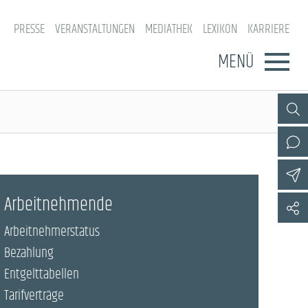
PRESSE
VERANSTALTUNGEN
MEDIATHEK
LEXIKON
KARRIERE
MENÜ
Arbeitnehmende
Arbeitnehmerstatus
Bezahlung
Entgelttabellen
Tarifverträge