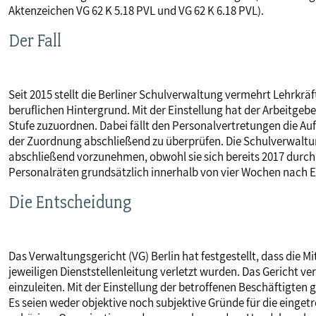
Aktenzeichen VG 62 K 5.18 PVL und VG 62 K 6.18 PVL).
MITBESTIMMUNG
Der Fall
MITGLIEDSCHAFT & SERVICE
Seit 2015 stellt die Berliner Schulverwaltung vermehrt Lehrkrä
beruflichen Hintergrund. Mit der Einstellung hat der Arbeitgeb
Stufe zuzuordnen. Dabei fällt den Personalvertretungen die 
der Zuordnung abschließend zu überprüfen. Die Schulverwaltung
abschließend vorzunehmen, obwohl sie sich bereits 2017 durch 
Personalräten grundsätzlich innerhalb von vier Wochen nach E
Die Entscheidung
Das Verwaltungsgericht (VG) Berlin hat festgestellt, dass die
jeweiligen Dienststellenleitung verletzt wurden. Das Gericht v
einzuleiten. Mit der Einstellung der betroffenen Beschäftigten 
Es seien weder objektive noch subjektive Gründe für die einget