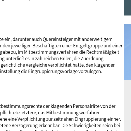
Frauen
Versorgung
Tarifverträge
Bildung
Akademie
Jugend
Beihilfe
Rechtsprechung
Europa
Verlag
fte ein, darunter auch Quereinsteiger mit anderweitigem
er den jeweiligen Beschäftigten einer Entgeltgruppe und einer
Senioren
Rechtsprechung
Aufgabe zu, im Mitbestimmungsverfahren die Rechtmäßigkeit
 unterließ es in zahlreichen Fällen, die Zuordnung
gerichtliche Vergleiche verpflichtet hatte, den klagenden
instellung die Eingruppierungsvorlage vorzulegen.
 Mitbestimmungsrechte der klagenden Personalräte von der
erpflichtete letztere, das Mitbestimmungsverfahren
gehe eine Verpflichtung zur zeitnahen Eingruppierung einher.
retene Verzögerung erkennbar. Die Schwierigkeiten seien bei