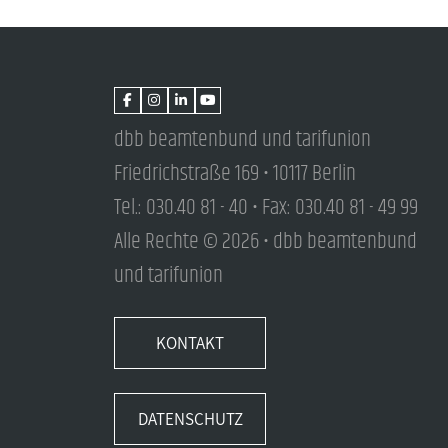
dbb beamtenbund und tarifunion
Friedrichstraße 169 • 10117 Berlin
Tel.: 030.40 81 - 40 • Fax: 030.40 81 - 49 99
Alle Rechte © 2026 • dbb beamtenbund
und tarifunion
KONTAKT
DATENSCHUTZ