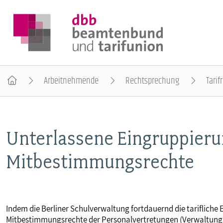
Arbeitnehmende
Rechtsprechung
Tarif
DER DBB
Unterlassene Eingruppieru
BEAMTINNEN & BEAMTE
Mitbestimmungsrechte
ARBEITNEHMENDE
POLITIK & POSITIONEN
Indem die Berliner Schulverwaltung fortdauernd die tarifliche E
Mitbestimmungsrechte der Personalvertretungen (Verwaltungsg